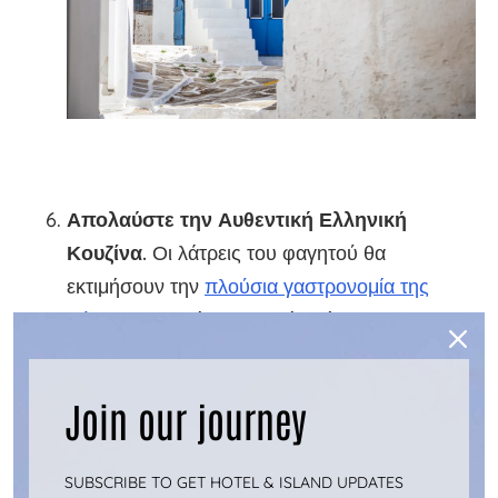
Απολαύστε την Αυθεντική Ελληνική
Κουζίνα.
Οι λάτρεις του φαγητού θα
εκτιμήσουν την
πλούσια γαστρονομία της
Κύθνου
, η οποία αποτελεί απόδειξη της
αγροτικής της κληρονομιάς και της
γενναιοδωρίας του Αιγαίου. Απολαύστε τυριά
Join our journey
που παράγονται στο νησί, όπως η Σφέλα και η
Μανούρα μαζί με ψωμί ψημένο σε
SUBSCRIBE TO GET HOTEL & ISLAND UPDATES
παραδοσιακό φούρνο. Δοκιμάστε