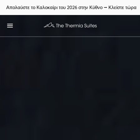
Απολαύστε το Καλοκαίρι του 2026 στην Κύθνο ⭢ Κλείστε τώρα
Κλείστε τώρα στις καλύτερες τιμές, εδώ