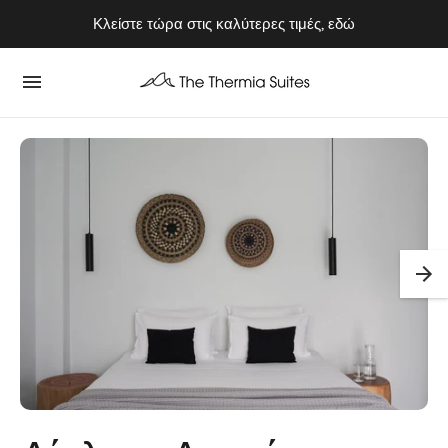
Απολαύστε το Καλοκαίρι του 2026 στην Κύθνο ⭢ Κλείστε τώρα
Κλείστε τώρα στις καλύτερες τιμές, εδώ