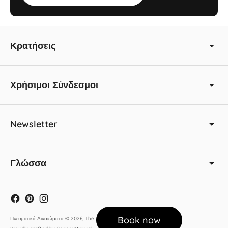
Κρατήσεις
Χρήσιμοι Σύνδεσμοι
Newsletter
Γλώσσα
Book now
Πνευματικά Δικαιώματα © 2026,
The Thermia Suites
.