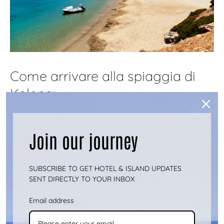
Come arrivare alla spiaggia di
Kolona:
Dal mare:
Join our journey
Molti visitatori scelgono di raggiungere la
SUBSCRIBE TO GET HOTEL & ISLAND UPDATES
spiaggia di Kolona in taxi marittimo dal porto di
SENT DIRECTLY TO YOUR INBOX
Merichas, poiché l'accesso stradale può essere
difficile. La spiaggia è un paradiso per le
Email address
imbarcazioni da diporto, poiché la laguna