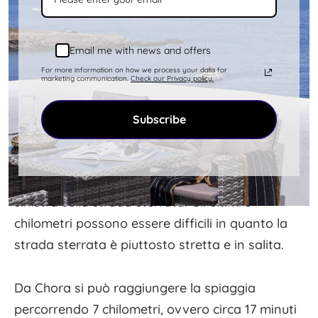
gemella offre protezione dai venti del nord e del
sud.
Email me with news and offers
For more information on how we process your data for
Da terra o seguendo un sentiero:
marketing communication.
Check our Privacy policy.
La spiaggia di Kolona si trova a nord del porto
Subscribe
di Merichas. Dista 9 chilometri, circa 20 minuti di
macchina. Ci si arriva seguendo la strada per la
spiaggia di Apokrousi e poi proseguendo a
sinistra sulla strada sterrata. Gli ultimi 3
chilometri possono essere difficili in quanto la
strada sterrata è piuttosto stretta e in salita.
Da Chora si può raggiungere la spiaggia
percorrendo 7 chilometri, ovvero circa 17 minuti