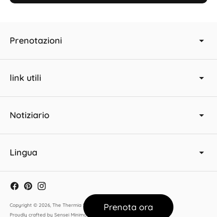
Prenotazioni
link utili
Notiziario
Lingua
Prenota ora
Copyright © 2026,
The Thermia Suites
.
Proudly crafted by Sensei Minimal