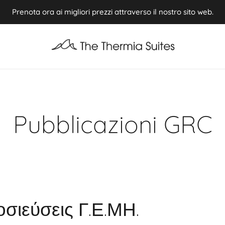
Prenota ora ai migliori prezzi attraverso il nostro sito web.
Experience Summer 2026 in Kythnos ⭢ Book now
Pubblicazioni GRC
σιεύσεις Γ.Ε.ΜΗ.