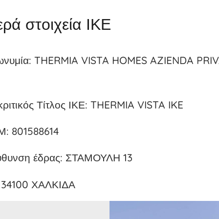
ρά στοιχεία ΙΚΕ
νυμία: THERMIA VISTA HOMES AZIENDA PRI
κριτικός Τίτλος ΙΚΕ: THERMIA VISTA IKE
: 801588614
ύθυνση έδρας: ΣΤΑΜΟΥΛΗ 13
 34100 ΧΑΛΚΙΔΑ
efono: 2221080893