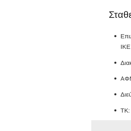
Σταθε
Επω
ΙΚΕ
Δια
AΦΜ
Διε
ΤΚ:
Tel