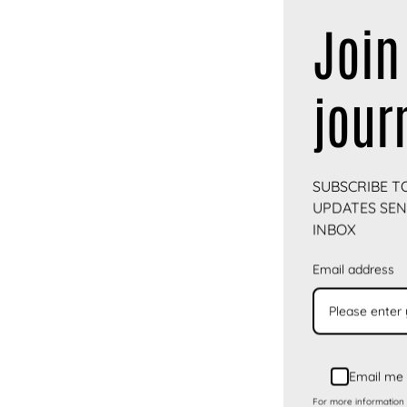
Join
E-m
Num
jour
Αρι
Όνο
SUBSCRIBE T
UPDATES SEN
Κωδ
INBOX
Email address
Email me 
For more information