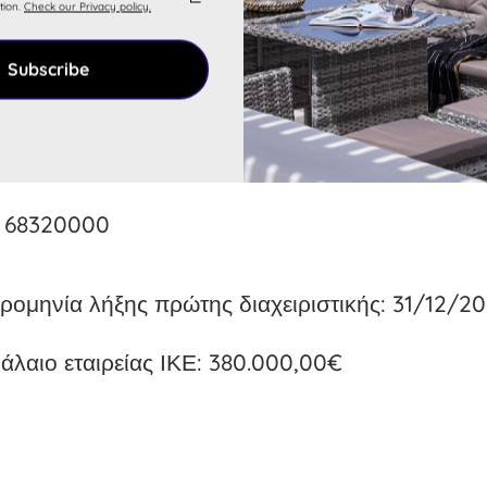
tion.
Check our Privacy policy.
68100000
Subscribe
68200000
68310000
68320000
ρομηνία λήξης πρώτης διαχειριστικής: 31/12/20
άλαιο εταιρείας ΙΚΕ: 380.000,00€