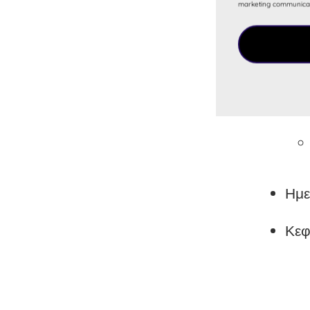
marketing communica
Ημε
Κεφ