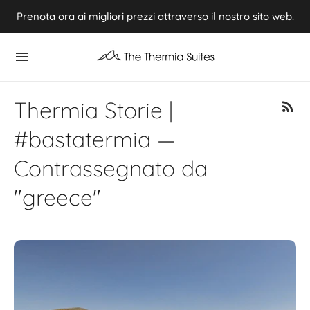
Prenota ora ai migliori prezzi attraverso il nostro sito web.
Experience Summer 2026 in Kythnos ⭢ Book now
Thermia Storie |
#bastatermia —
Contrassegnato da
"greece"