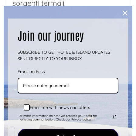
sorgenti termali
1 MARZO 2024
Kythnos, una tranquilla isola greca delle
Join our journey
Cicladi , è rinomata per la sua bellezza
incantevole, i paesaggi accatti...
Mostra di
SUBSCRIBE TO GET HOTEL & ISLAND UPDATES
più
SENT DIRECTLY TO YOUR INBOX
Email address
Email me with news and offers
For more information on how we process your data for
marketing communication.
Check our Privacy policy.