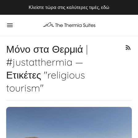
Απολαύστε το Καλοκαίρι του 2026 στην Κύθνο ⭢ Κλείστε τώρα
Κλείστε τώρα στις καλύτερες τιμές, εδώ
Μόνο στα Θερμιά |
#justatthermia —
Ετικέτες "religious
tourism"