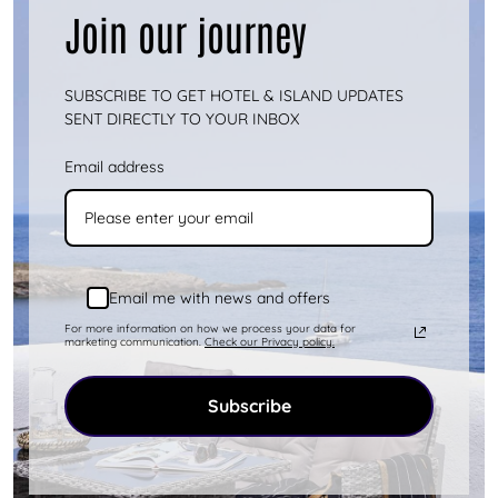
Η Κύθνος είναι ένα νησί που σας προσφέρει
Join our journey
ατελείωτες επιλογές δραστηριότητας.
Μπορείτε είτε να κάνετε κάθε μέρα διάφο...
SUBSCRIBE TO GET HOTEL & ISLAND UPDATES
περισσότερα
SENT DIRECTLY TO YOUR INBOX
Email address
Email me with news and offers
For more information on how we process your data for
marketing communication.
Check our Privacy policy.
Subscribe