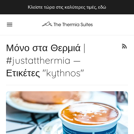
Κλείστε τώρα στις καλύτερες τιμές, εδώ
Απολαύστε το Καλοκαίρι του 2026 στην Κύθνο ⭢ Κλείστε τώρα
Μόνο στα Θερμιά |
#justatthermia —
Ετικέτες "kythnos"