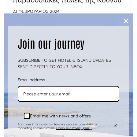
23 ΦΕΒΡΟΥΆΡΙΟΣ 2024
Η Κύθνος, ένα μαγευτικό νησί κρυμμένο στο
αρχιπέλαγος των Κυκλάδων, αποτελεί
Join our journey
απόδειξη της πλούσιας ιστορίας, του ζωντ...
περισσότερα
SUBSCRIBE TO GET HOTEL & ISLAND UPDATES
SENT DIRECTLY TO YOUR INBOX
Email address
Email me with news and offers
For more information on how we process your data for
marketing communication.
Check our Privacy policy.