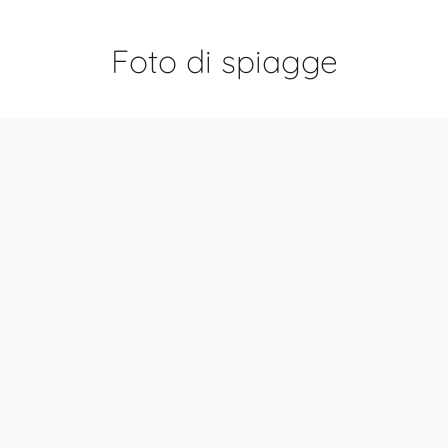
Foto di spiagge
Scopri le diverse e meravigliose spiagge di
Kythnos attraverso la nostra galleria
fotografica. Esplora le gemme nascoste
dell'isola, le baie tranquille e i vivaci paesaggi
marini, tutti catturati con dettagli sorprendenti.
Crediti fotografici: Shutterstock, The Thermia
Suites
Sfoglia il resto della nostra