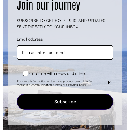
Join our journey
Kythnos è un'isola che ti offre infinite
opzioni di attività. Puoi dedicarti a varie
attività o semplicemente rilassa...
Mostra di
SUBSCRIBE TO GET HOTEL & ISLAND UPDATES
più
SENT DIRECTLY TO YOUR INBOX
Email address
Email me with news and offers
For more information on how we process your data for
marketing communication.
Check our Privacy policy.
Subscribe