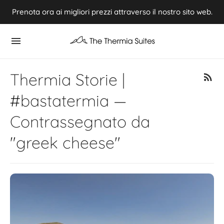
Prenota ora ai migliori prezzi attraverso il nostro sito web.
Experience Summer 2026 in Kythnos ⭢ Book now
Thermia Storie |
#bastatermia —
Contrassegnato da
"greek cheese"