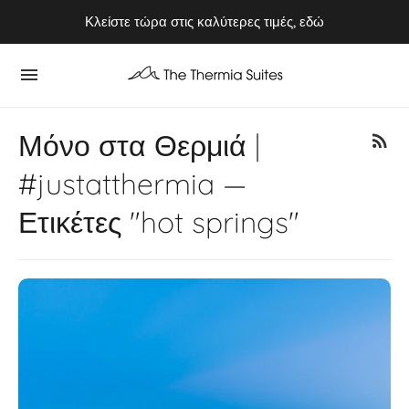
Απολαύστε το Καλοκαίρι του 2026 στην Κύθνο ⭢ Κλείστε τώρα
Κλείστε τώρα στις καλύτερες τιμές, εδώ
Μόνο στα Θερμιά |
#justatthermia —
Ετικέτες "hot springs"