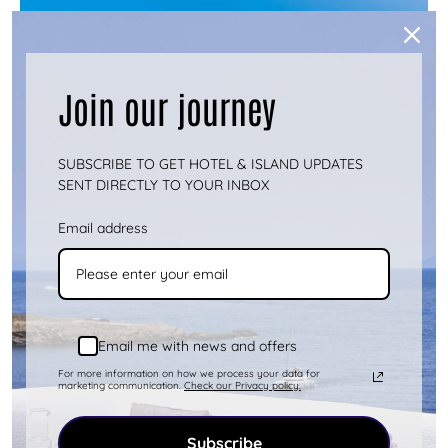
Join our journey
SUBSCRIBE TO GET HOTEL & ISLAND UPDATES
SENT DIRECTLY TO YOUR INBOX
Email address
Τα Ιαματικά Νερά της Κύθνου:
Αποκαλύπτοντας το Μυστήριο των
Email me with news and offers
Ιαματικών Πηγών της
For more information on how we process your data for
marketing communication.
Check our Privacy policy.
1 ΜΆΡΤΙΟΣ 2024
Η Κύθνος, ένα γαλήνιο κυκλαδίτικο νησί της
Subscribe