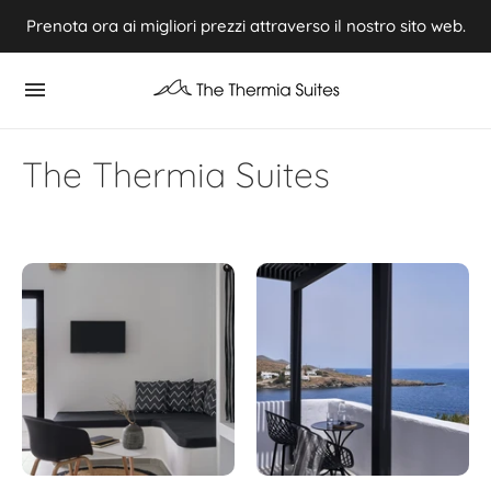
Prenota ora ai migliori prezzi attraverso il nostro sito web.
Experience Summer 2026 in Kythnos ⭢ Book now
The Thermia Suites